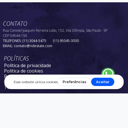
CONTATO
Rua Coronel Joaquim Ferreira Lobo, 152, Vila Olímpia, São Paulo - SP
CEP 04544-150
TELEFONES:
(11) 3044-5475
(11) 95045-3030
EMAIL:
contato@ridestate.com
POLÍTICAS
Política de privacidade
Política de cookies
Política de devolução
Política de uso aceitável
Termos de uso
SIGA-NOS
Design FIB l Fábrica de Ideias Brasileiras